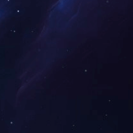
队
2026世界杯精彩对决一网打尽实
时体育赛事全程直播指南
导航
网站地图
发现
2026世界杯投注网址
SiteMap