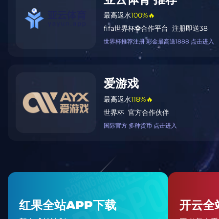
世界杯网络直播全攻略实时观
赛事精彩瞬间不容错过