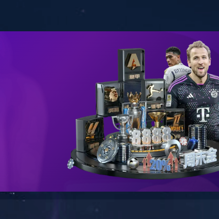
现
2026世界杯投注网址
成功案例
企业简报
公司服务
联系
2026世界杯压球网站
成功案例
首页
成功案例