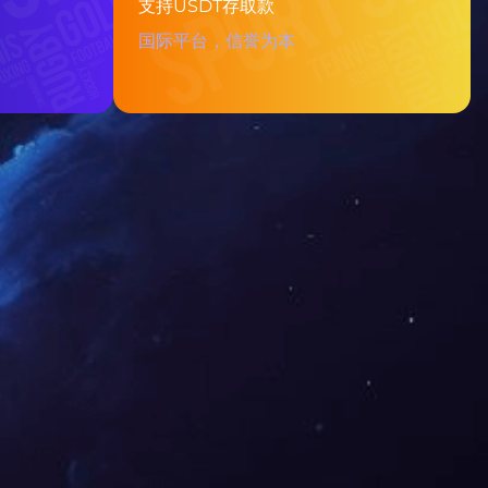
世界杯最新战报揭晓各强队晋级
形势及球星表现分析