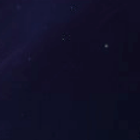
个人英雄。梅西和姆巴佩作为各自国家队的核心
球员，不仅在进攻端保持高效得分，同时也积极
参与组织和防守，为全队提供全面支持。梅西通
过精准的传球和任意球得分，继续巩固其在世界
足坛的领军地位。
此外，C罗的表现同样值得关注。尽管葡萄牙队
整体状态波动较大，但C罗在关键比赛中屡次打
入重要进球，展现出强烈的竞技精神和超强的比
赛阅读能力。同时，年轻球员如哈兰德和萨卡也
逐渐崭露头角，他们的速度、突破能力以及对比
赛节奏的掌控，为球队增添了新的活力和战术选
择。
守门员方面的表现也极为关键。诺伊尔和奥布拉
克等门将多次完成精彩扑救，为球队保持了胜利