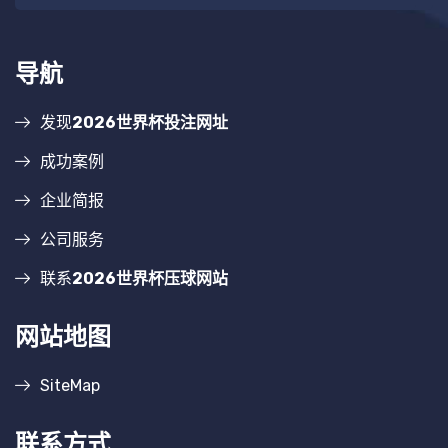
导航
发现
2026世界杯投注网址
成功案例
企业简报
公司服务
联系
2026世界杯压球网站
网站地图
SiteMap
联系方式