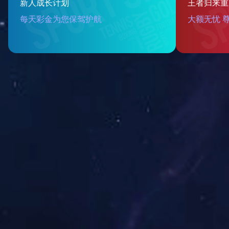
2026-07-19
美加墨世界杯首发阵容揭晓
为焦点话题
美加墨世界杯的脚步日益临近，围绕各
布局的讨论，已经成为全球足球界关注
单的变化不仅体现球队实力结构，也折射出