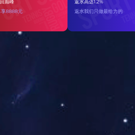
各队主力名单与战术布局引关注成
支参赛球队首发阵容、核心球员选择以及整体战术
的焦点话题。随着各队逐渐公布备战计划，主力名
不同足...