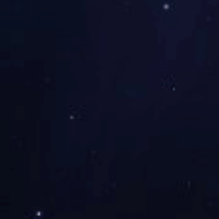
力解析与赛事投注攻略全面指南，旨...