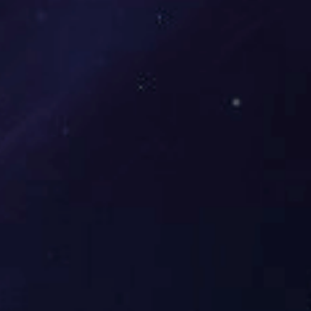
赛事投注攻略全面指南
整的3000字左右的文章，结构清晰，段落均匀，
整的示例文章： ---文章摘要：体彩世界杯精彩瞬