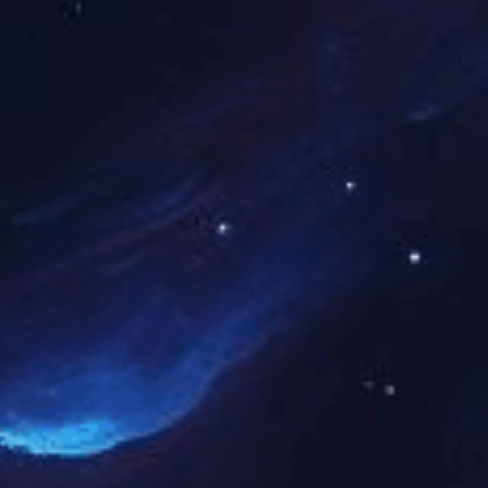
球最受瞩目的足球盛事，吸引了亿...