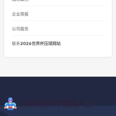
企业简报
公司服务
联系
2026世界杯压球网站