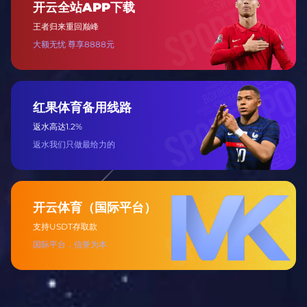
境的观赛体验。同时，本文还将介绍如何通过多
渠道获取第一手资讯，确保在比赛中不错过任何
关键时刻。无论是业余球迷还是资深球迷，本文
都将帮助您在网络环境下轻松、高效地观看世界
杯，让每一个精彩瞬间都尽收眼底，让您不再错
过任何激动人心的比赛。