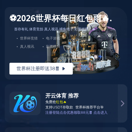
成功案例
首页
成功案例