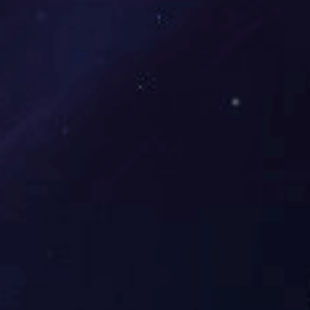
选择合适的网络直播平台是观看世界杯的关键。
不同平台在画质、延迟、互动功能等方面存在差
异。主流平台通常提供高清甚至4K直播，让观
众获得更真实的观赛体验。此外，一些平台还提
供多角度直播和关键回放功能，帮助观众从不同
视角欣赏比赛精彩瞬间。
网络延迟是影响观看体验的核心因素。对于实时
互动性要求高的球迷来说，低延迟直播非常重
要。选择具备高速传输和稳定服务器的直播平
台，可以有效降低卡顿和延迟问题，确保比赛画
面与实际进程同步，提升观赛的沉浸感。
除了画质和延迟，直播平台的功能丰富性也值得
关注。例如弹幕评论、赛事实时数据、专家解说
等功能可以增强观看体验。观众不仅可以观看比