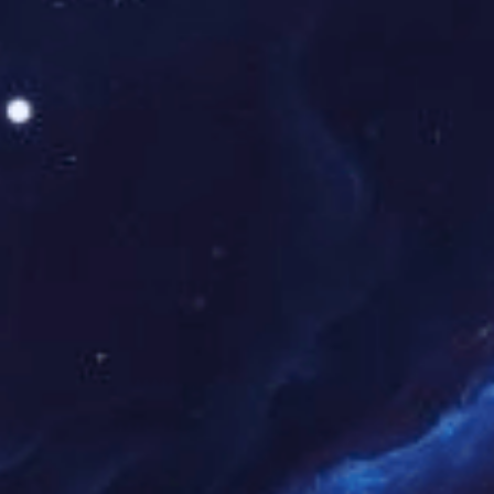
数据的分析，可以发现优秀的进攻瞬间通常伴随
着球员的个人突破和团队配合的完美结合。
防守端的精彩瞬力同样重要。关键的拦截、门前
扑救以及高空球争夺，往往能够扭转比赛局势。
理解这些瞬间，有助于观众在观看比赛时捕捉更
多细节，同时对赛事投注也有一定的参考价值。
心理因素也是精彩瞬力解析中不可忽视的一部
分。球员在关键时刻的冷静、判断和心理承受能
力，直接影响比赛结果。分析球员心理状态，可
以帮助投注者更精准地预测比赛走势。
2、球队实力与数据分析
在赛事投注中，球队实力评估是最基础也是最重
要的环节。球队实力不仅取决于球员个人能力，
还包括整体战术体系、教练水平以及近期比赛状