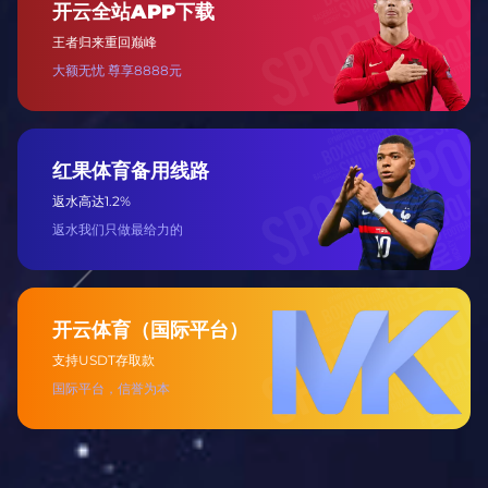
了详细梳理，包括资金管理、投注策略和风险控
制，帮助读者在享受观赛乐趣的同时最大限度降
低风险。最后，文章结合精彩瞬力与投注策略，
为读者提供完整的世界杯观赛与投注指南，既有
趣味性，又具有实践价值，是体育爱好者不可或
缺的参考宝典。
1、世界杯精彩瞬力解析
世界杯作为全球最受瞩目的足球赛事，每一场比
赛都充满了紧张和悬念。精彩瞬力指的是比赛中
决定胜负的关键瞬间，这些瞬间不仅体现了球员
的技术水平，也反映了战术安排的合理性。
从进攻端来看，精彩瞬力往往包括精彩的射门、
精准的传球以及快速的反击。通过对历届世界杯