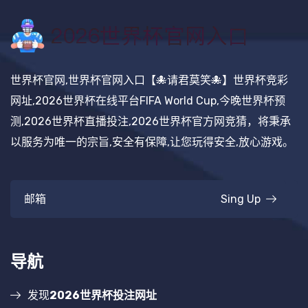
世界杯官网,世界杯官网入口【🐙请君莫笑🐙】世界杯竞彩
网址,2026世界杯在线平台FIFA World Cup,今晚世界杯预
测,2026世界杯直播投注,2026世界杯官方网竞猜，将秉承
以服务为唯一的宗旨,安全有保障,让您玩得安全,放心游戏。
Sing Up
导航
发现
2026世界杯投注网址