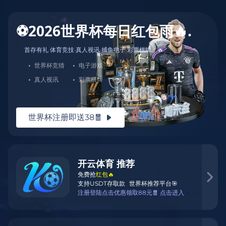
企业简报
首页
企业简报