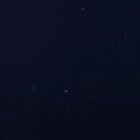
对历届世界杯投注数据和比赛录像的分析，可以
形成自己的投注模型和判断方法，提高整体的投
注水平。
4、风险控制与心理建设
在体彩世界杯投注中，风险控制至关重要。投注
存在不确定性，任何盲目下注都可能导致资金损
失。因此，建立科学的风险控制机制，是每个投
注者必须掌握的技能。
心理建设同样重要。世界杯赛事节奏快、比赛结
果难以预测，投注者需要保持冷静，避免因情绪
波动而做出冲动决策。心理稳定可以提高判断的
准确性。
具体的风险控制方法包括设定投注上限、分散投