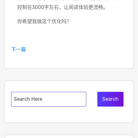
控制在3000字左右，让阅读体验更流畅。
你希望我做这个优化吗？
下一篇