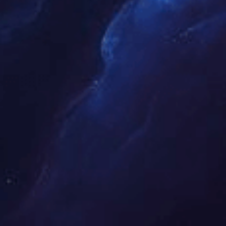
态。
数据分析是现代足球投注不可或缺的工具。通过
对球队历史战绩、球员进球效率、控球率和传球
成功率等指标的统计，可以量化球队实力，为投
注决策提供科学依据。
赔率分析也是评估球队实力的重要方法。通过比
较不同博彩公司给出的赔率，可以推测市场对球
队胜负的预期。结合数据分析和赔率信息，投注
者能够更客观地判断比赛结果。
此外，比赛场地和外部环境因素也会影响球队表
现。例如主客场优势、气候条件以及观众支持程
度，都可能改变比赛结果。因此，全面的实力分
析应包括多维度的数据考量。