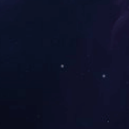
4、掌握苹果设备
苹果设备的操作系统和流媒体应用
观看世界杯赛事。了解和掌握这些
例如，在iPhone和iPad上，
幕上，边看比赛边进行其他操作。
常方便，既不影响比赛观看，又
此外，苹果设备支持AirPlay功能
到Apple TV或其他支持AirP
于音质要求较高的用户，还可以通
立体的音效。
最后，苹果设备还支持通过Siri
世界杯赛事”或“暂停”，便能轻
总结：