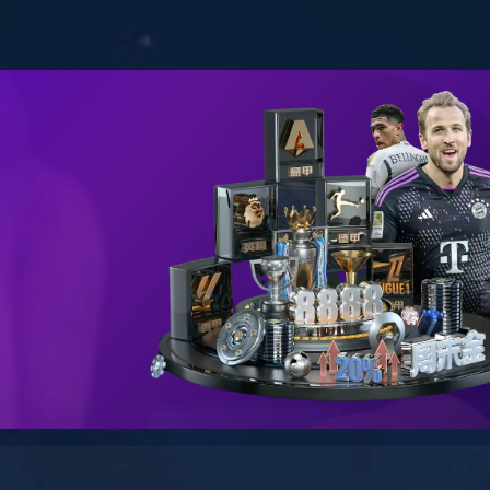
现
2026世界杯投注网址
成功案例
企业简报
公司服务
联系
2026世界杯压球网站
成功案例
首页
成功案例