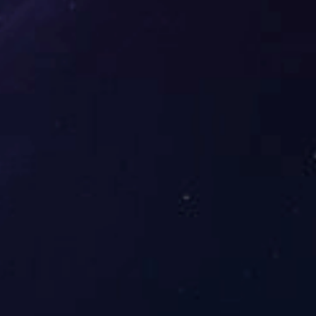
的观看技巧
都提供了很多便捷的功能，帮助用户更好地
技巧，可以让观看体验更加顺畅。
用户可以使用画中画功能，让直播画面浮动在屏
这对于需要同时处理其他任务的用户来说非
能提高工作效率。
，用户可以将赛事直播通过AirPlay无线投屏
lay的设备上，享受更大屏幕带来的视听盛宴。对
过蓝牙将苹果设备与无线音响连接，享受更
语音助手进行控制，用户只需简单地说出“播放
松控制视频播放，避免手动操作影响观看体验。