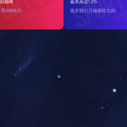
。本文将从四个方面详细阐述如何通过苹果
事不容错过。从设备选择、应用推荐、网络
分体验赛事的每一刻。
果设备观看世界杯
屏幕和性能达到一定标准，苹果设备无疑是
ad，还是MacBook，苹果设备凭借其卓越的
都能够为用户带来流畅且沉浸的观看体验。
Phone和iPad是最佳选择。iPhone的
高分辨率显示，用户可以随时随地通过流媒
其更大的屏幕，适合在家或外出时长时间观看赛
求，MacBook则提供了极为宽敞的显示屏
k能够支持更高清的视频播放，并且通过连接外