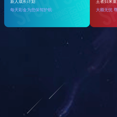
设备上全程观看世界杯的精彩赛事
设备轻松观看世界杯直播，确保赛
设置到使用技巧，帮助苹果用户充
1、选择合适的苹
世界杯赛事的精彩程度要求设备的
理想的选择。无论是iPhone、iP
显示效果、处理能力和音质表现，
首先，对于喜欢移动观看的用户来说，i
屏幕尺寸适中，便于携带，且支持
体应用观看赛事。而iPad凭借
事，画质清晰且视觉效果更佳。
对于家庭娱乐或办公环境下的观看需
和高性能的处理能力。MacBoo