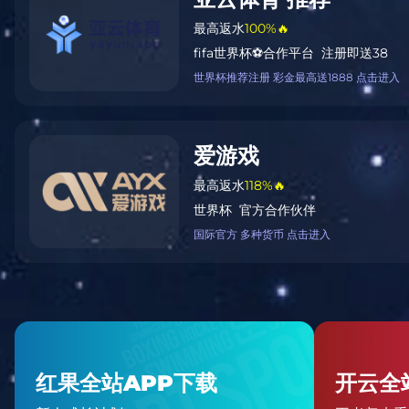
苹果设备轻松观
不容错过
2026-05-01
文章摘要：随着世界杯的临近，全
的到来。对于苹果设备用户来说，
的生态系统和各种流媒体应用，用户能