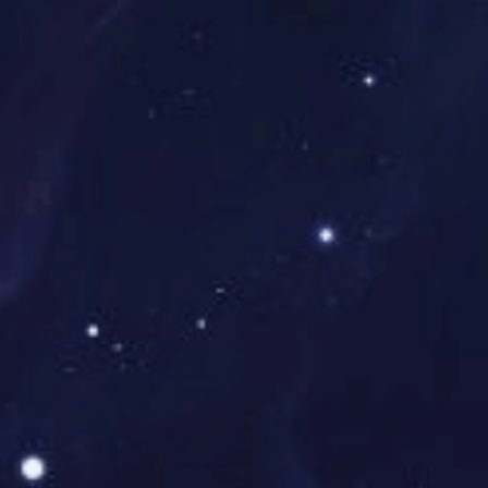
体验。无论是通过Safari浏览器观看，还
k都能轻松应对。
播平台
事，选择一个稳定且支持高清直播的流媒体
体平台都已获得世界杯赛事的播放版权，用
平台。
le TV+观看一些赛事内容，或者使用其他流
Tube等。大部分平台都提供了高清流媒体服
用户能够获得最佳的观看体验。此外，这些平
能，方便用户随时回顾精彩瞬间。
域可能不同，因此在选择平台时，用户需要
相应的比赛。比如，有些平台仅提供部分区
解平台的播出范围是至关重要的。