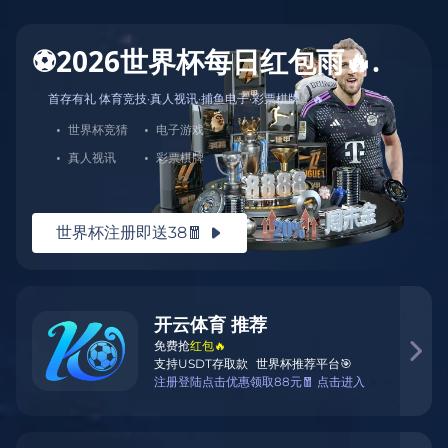
成功案例
首页
成功案例