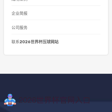
企业简报
公司服务
联系
2026世界杯压球网站