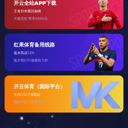
从长远来看，申办世界杯不仅仅是一次体育赛事
筹备，更是一场系统性的城市升级行动。通过赛
事筹办，城市能够在交通体系、生态环境、智慧
管理、国际传播等多个领域实现全面优化，进一
步增强国际竞争力。同时，体育产业也将从传统
模式向现代化、数字化、融合化方向发展，带动
体育消费市场持续扩大，促进全民健身理念深入
人心。以世界杯为纽带，城市能够构建更加开
放、多元、创新的发展体系，在国际舞台上展现
新时代城市发展的全新形象，形成国际化发展与
体育产业全面升级的新格局。
城市基础全面提升
申办世界杯首先能够推动城市基础设施建设进入