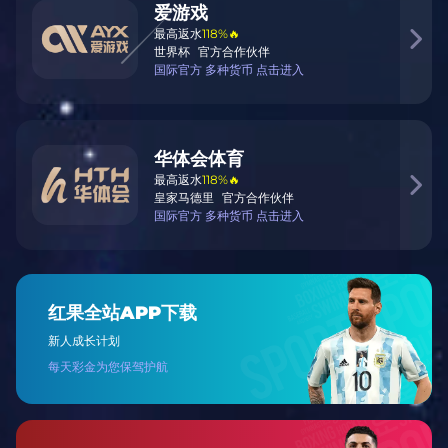
:::writing{variant="document" id="58241"}
世界杯不仅是一项全球瞩目的体育赛事，更是推
动城市国际化建设和产业升级的重要战略契机。
随着全球化进程不断加快，越来越多的城市开始
借助大型国际赛事提升国际影响力、优化城市治
理体系、增强产业竞争能力。以申办世界杯为契
机，不仅能够加速基础设施建设和公共服务水平
提升，还能够推动体育产业、文化产业、旅游产
业以及数字经济的深度融合，形成全新的城市发
展格局。与此同时，世界杯所带来的国际交流平
台，也将进一步提升城市开放程度，吸引全球资
本、人才和技术资源聚集，为城市未来发展注入
持续动力。