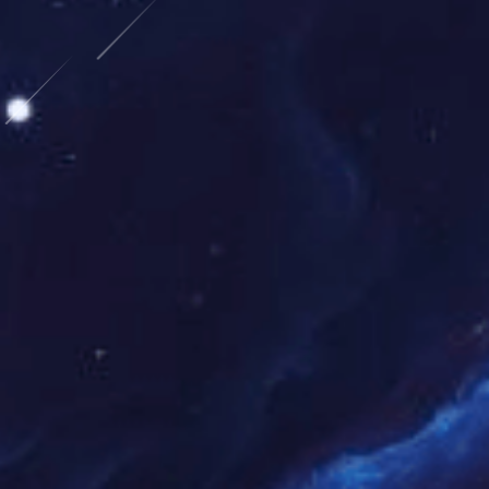
快速发展阶段。为了满足国际赛事举办需求，城
市通常会对交通网络、体育场馆、公共服务设施
进行系统升级。高速铁路、城市轨道交通、机场
扩建以及智慧交通体系建设，不仅服务于赛事举
办，更将长期改善市民出行效率，增强城市综合
承载能力。
大型赛事对于城市环境治理也提出更高要求。为
了向世界展示良好的城市形象，城市管理部门会
加强生态建设、空气治理、垃圾分类以及绿色能
源应用。通过打造绿色低碳城市，不仅提升了城
市宜居水平，也能够推动可持续发展理念深入社
会各个层面，为未来城市建设提供全新方向。
在公共服务方面，世界杯申办同样能够带动教
育、医疗、安全保障等领域不断完善。国际赛事