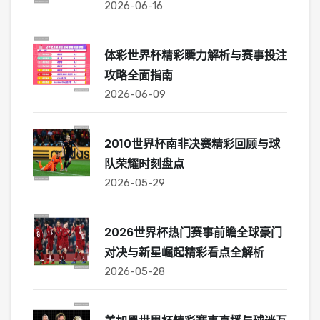
2026-06-16
体彩世界杯精彩瞬力解析与赛事投注
攻略全面指南
2026-06-09
2010世界杯南非决赛精彩回顾与球
队荣耀时刻盘点
2026-05-29
2026世界杯热门赛事前瞻全球豪门
对决与新星崛起精彩看点全解析
2026-05-28