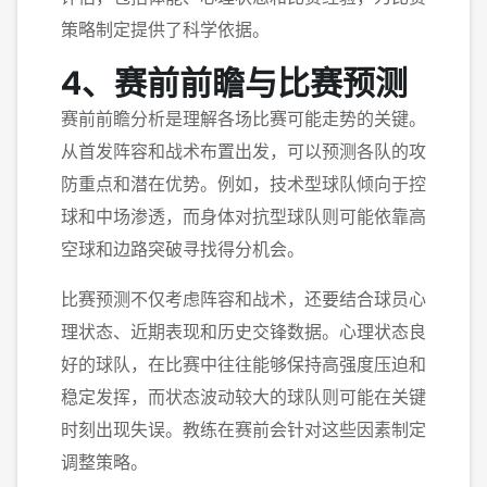
策略制定提供了科学依据。
4、赛前前瞻与比赛预测
赛前前瞻分析是理解各场比赛可能走势的关键。
从首发阵容和战术布置出发，可以预测各队的攻
防重点和潜在优势。例如，技术型球队倾向于控
球和中场渗透，而身体对抗型球队则可能依靠高
空球和边路突破寻找得分机会。
比赛预测不仅考虑阵容和战术，还要结合球员心
理状态、近期表现和历史交锋数据。心理状态良
好的球队，在比赛中往往能够保持高强度压迫和
稳定发挥，而状态波动较大的球队则可能在关键
时刻出现失误。教练在赛前会针对这些因素制定
调整策略。