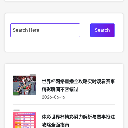
世界杯网络直播全攻略实时观看赛事
精彩瞬间不容错过
2026-06-16
体彩世界杯精彩瞬力解析与赛事投注
攻略全面指南