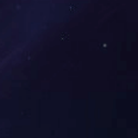
教练的战术选择不仅取决于自身球员特点，也会
根据对手阵容进行灵活调整。面对技术流球队，
可能会采用高压逼抢和快速转移的策略；对阵身
体对抗强的球队，则可能采取稳固防守、快速反
击的战术方案。阵型调整和球员位置的灵活性，
是现代足球中胜负关键的体现。
在进攻组织方面，多支球队尝试通过中场渗透与
边路切入相结合的方式制造破门机会。通过双前
腰或三中场的组合，球队能够在短传配合中寻找
到破绽，同时利用边路速度型球员撕开防线。前
锋之间的默契配合及中场的支援跑动，是阵型发
挥最大效用的重要因素。
防守端的布置同样精细。许多球队采用四后卫体