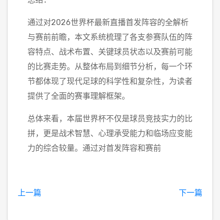
通过对2026世界杯最新直播首发阵容的全解析
与赛前前瞻，本文系统梳理了各支参赛队伍的阵
容特点、战术布置、关键球员状态以及赛前可能
的比赛走势。从整体布局到细节分析，每一个环
节都体现了现代足球的科学性和复杂性，为读者
提供了全面的赛事理解框架。
总体来看，本届世界杯不仅是球员竞技实力的比
拼，更是战术智慧、心理承受能力和临场应变能
力的综合较量。通过对首发阵容和赛前
上一篇
下一篇